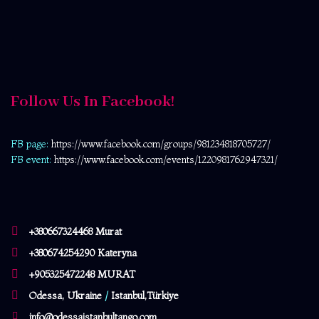
Follow Us In Facebook!
FB page:
https://www.facebook.com/
groups/981234818705727/
FB event:
https://www.facebook.com/events/1220981762947321/
+380667324468 Murat
+380674254290 Kateryna
+905325472248 MURAT
Odessa, Ukraine
/
Istanbul,Türkiye
info@odessaistanbultango.com