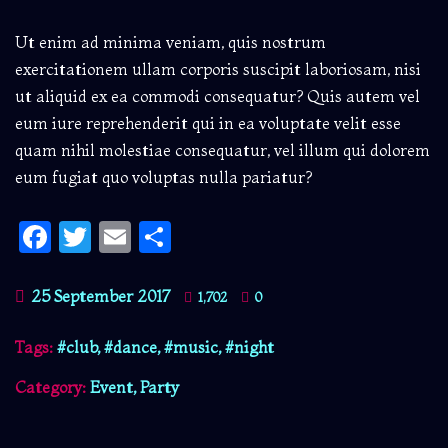
Ut enim ad minima veniam, quis nostrum
exercitationem ullam corporis suscipit laboriosam, nisi
ut aliquid ex ea commodi consequatur? Quis autem vel
eum iure reprehenderit qui in ea voluptate velit esse
quam nihil molestiae consequatur, vel illum qui dolorem
eum fugiat quo voluptas nulla pariatur?
Facebook
Twitter
Email
Share
25 September 2017
1,702
0
Tags:
club
,
dance
,
music
,
night
Category:
Event
,
Party