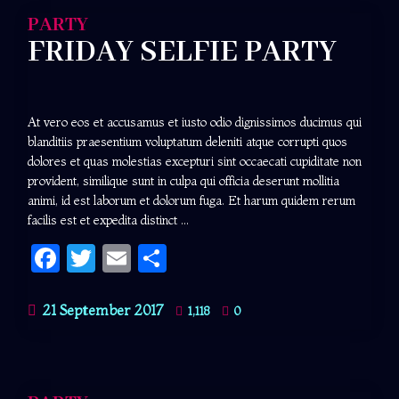
PARTY
FRIDAY SELFIE PARTY
At vero eos et accusamus et iusto odio dignissimos ducimus qui
blanditiis praesentium voluptatum deleniti atque corrupti quos
dolores et quas molestias excepturi sint occaecati cupiditate non
provident, similique sunt in culpa qui officia deserunt mollitia
animi, id est laborum et dolorum fuga. Et harum quidem rerum
facilis est et expedita distinct ...
Facebook
Twitter
Email
Share
21 September 2017
1,118
0