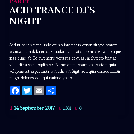
PARTY
ACID TRANCE DJ’S
NIGHT
Sed ut perspiciatis unde omnis iste natus error sit voluptatem
accusantium doloremque laudantium, totam rem aperiam, eaque
ipsa quae ab illo inventore veritatis et quasi architecto beatae
vitae dicta sunt explicabo. Nemo enim ipsam voluptatem quia
voluptas sit aspernatur aut odit aut fugit, sed quia consequuntur
magni dolores eos qui ratione volupt ...
Facebook
Twitter
Email
Share
14 September 2017
1,301
0