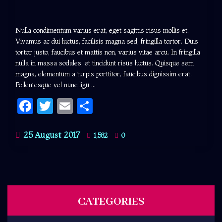
Nulla condimentum varius erat, eget sagittis risus mollis et.
Vivamus ac dui luctus, facilisis magna sed, fringilla tortor. Duis
tortor justo, faucibus et mattis non, varius vitae arcu. In fringilla
nulla in massa sodales, et tincidunt risus luctus. Quisque sem
magna, elementum a turpis porttitor, faucibus dignissim erat.
Pellentesque vel nunc ligu ...
Facebook
Twitter
Email
Share
25 August 2017
1,582
0
CATEGORIES