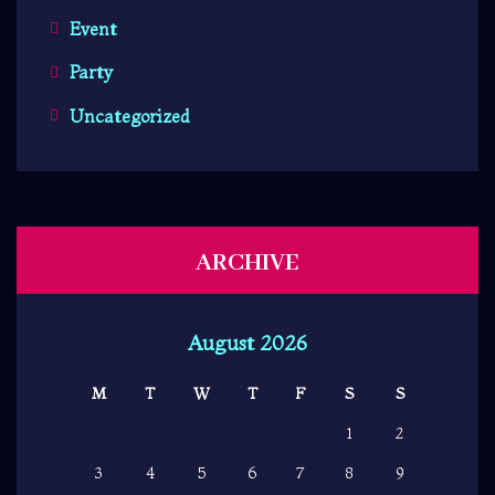
Event
Party
Uncategorized
ARCHIVE
August 2026
M
T
W
T
F
S
S
1
2
3
4
5
6
7
8
9