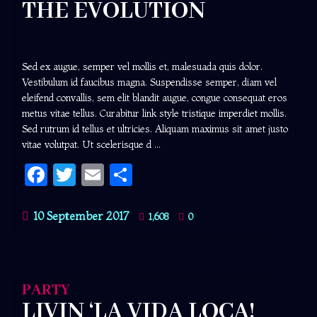
THE EVOLUTION
Sed ex augue, semper vel mollis et, malesuada quis dolor.
Vestibulum id faucibus magna. Suspendisse semper, diam vel
eleifend convallis, sem elit blandit augue, congue consequat eros
metus vitae tellus. Curabitur link style tristique imperdiet mollis.
Sed rutrum id tellus et ultricies. Aliquam maximus sit amet justo
vitae volutpat. Ut scelerisque d ...
Facebook
Twitter
Email
Share
10 September 2017
1,608
0
PARTY
LIVIN ‘LA VIDA LOCA!