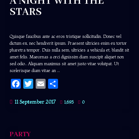
A NIGHT WITH THE
STARS
Quisque faucibus ante ac eros tristique sollicitudin. Donec vel
dictum ex, nec hendrerit ipsum. Praesent ultricies enim eu tortor
pharetra tempor. Duis nulla sem, ultricies a vehicula et, blandit sit
amet felis. Maecenas a orci dignissim diam suscipit aliquet non
sed odio.. Aliquam maximus sit amet justo vitae volutpat. Ut
scelerisque diam vitae an ...
Facebook
Twitter
Email
Share
11 September 2017
1,695
0
PARTY