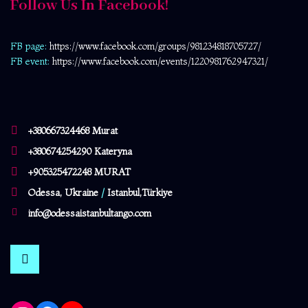
Follow Us In Facebook!
FB page:
https://www.facebook.com/
groups/981234818705727/
FB event:
https://www.facebook.com/events/1220981762947321/
+380667324468 Murat
+380674254290 Kateryna
+905325472248 MURAT
Odessa, Ukraine
/
Istanbul,Türkiye
info@odessaistanbultango.com