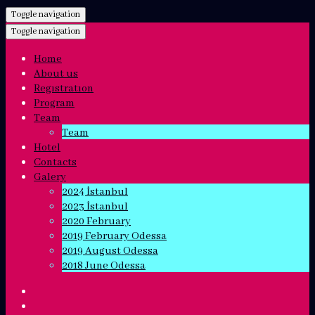
Toggle navigation
Toggle navigation
Home
About us
Regıstratıon
Program
Team
Team
Hotel
Contacts
Galery
2024 İstanbul
2023 İstanbul
2020 February
2019 February Odessa
2019 August Odessa
2018 June Odessa