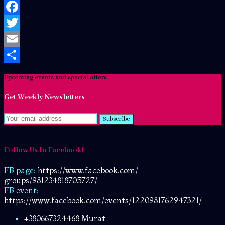
Facebook
Twitter
Email
Share
Upcoming events and special offers
Get Weekly Newsletters
Subscribe
Follow Us In Facebook!
FB page:
https://www.facebook.com/
groups/981234818705727/
FB event:
https://www.facebook.com/events/1220981762947321/
+380667324468 Murat