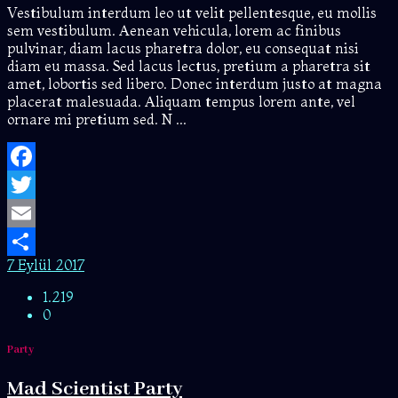
Vestibulum interdum leo ut velit pellentesque, eu mollis
sem vestibulum. Aenean vehicula, lorem ac finibus
pulvinar, diam lacus pharetra dolor, eu consequat nisi
diam eu massa. Sed lacus lectus, pretium a pharetra sit
amet, lobortis sed libero. Donec interdum justo at magna
placerat malesuada. Aliquam tempus lorem ante, vel
ornare mi pretium sed. N ...
Facebook
Twitter
Email
7 Eylül 2017
Share
1.219
0
Party
Mad Scientist Party