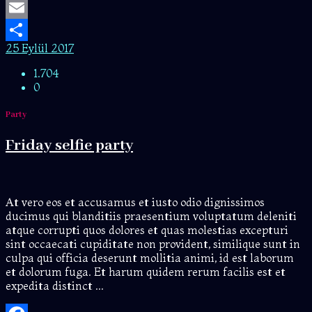
Twitter
Email
25 Eylül 2017
Share
1.704
0
Party
Friday selfie party
At vero eos et accusamus et iusto odio dignissimos
ducimus qui blanditiis praesentium voluptatum deleniti
atque corrupti quos dolores et quas molestias excepturi
sint occaecati cupiditate non provident, similique sunt in
culpa qui officia deserunt mollitia animi, id est laborum
et dolorum fuga. Et harum quidem rerum facilis est et
expedita distinct ...