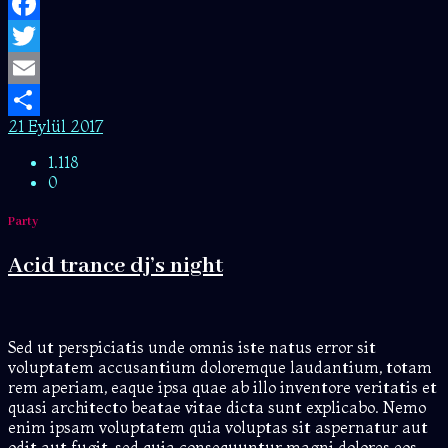
Facebook
Twitter
Email
21 Eylül 2017
Share
1.118
0
Party
Acid trance dj’s night
Sed ut perspiciatis unde omnis iste natus error sit
voluptatem accusantium doloremque laudantium, totam
rem aperiam, eaque ipsa quae ab illo inventore veritatis et
quasi architecto beatae vitae dicta sunt explicabo. Nemo
enim ipsam voluptatem quia voluptas sit aspernatur aut
odit aut fugit, sed quia consequuntur magni dolores eos