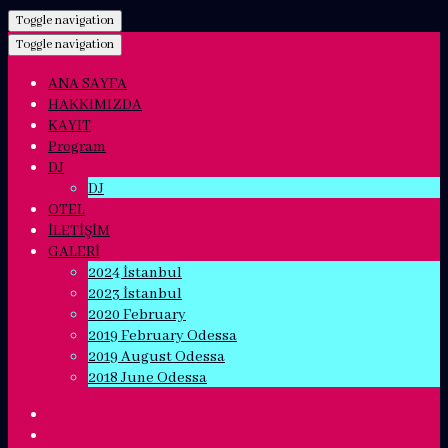
Toggle navigation
Toggle navigation
ANA SAYFA
HAKKIMIZDA
KAYIT
Program
DJ
DJ
OTEL
İLETİŞİM
GALERİ
2024 İstanbul
2023 İstanbul
2020 February
2019 February Odessa
2019 August Odessa
2018 June Odessa