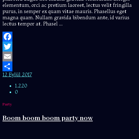
elementum, orci ac pretium laoreet, lectus velit fringilla
purus, in semper ex quam vitae mauris. Phasellus eget
magna quam. Nullam gravida bibendum ante, id varius
lectus tempor at. Phasel ...
Facebook
Twitter
Email
12 Eylül 2017
Share
1.220
0
Party
Boom boom boom party now