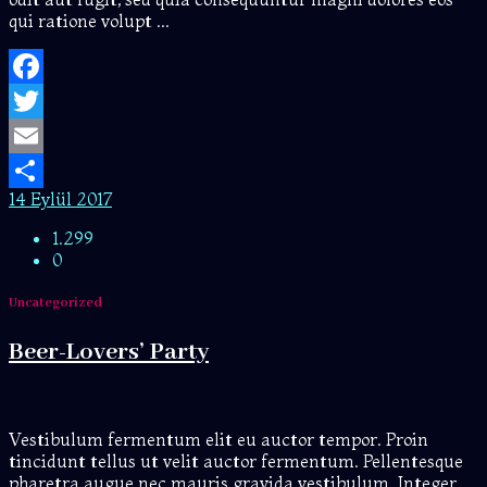
qui ratione volupt ...
Facebook
Twitter
Email
14 Eylül 2017
Share
1.299
0
Uncategorized
Beer-Lovers’ Party
Vestibulum fermentum elit eu auctor tempor. Proin
tincidunt tellus ut velit auctor fermentum. Pellentesque
pharetra augue nec mauris gravida vestibulum. Integer