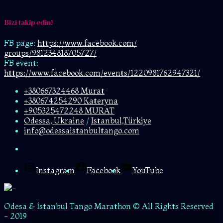
Bizi takip edin!
FB page:
https://www.facebook.com/
groups/981234818705727/
FB event:
https://www.facebook.com/events/1220981762947321/
+380667324468 Murat
+380674254290 Kateryna
+905325472248 MURAT
Odessa, Ukraine
/
Istanbul,Türkiye
info@odessaistanbultango.com
Instagram
Facebook
YouTube
Odesa & İstanbul Tango Marathon © All Rights Reserved
- 2019